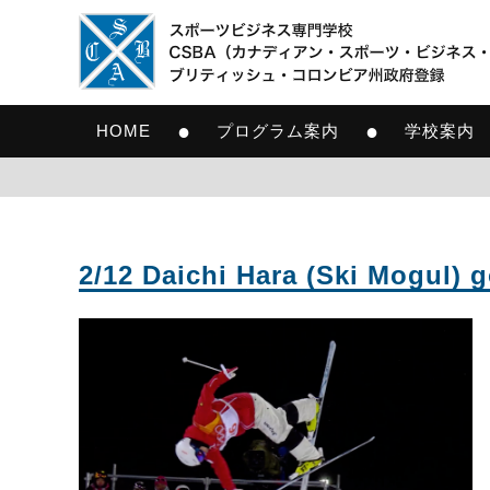
●
●
HOME
プログラム案内
学校案内
2/12 Daichi Hara (Ski Mo