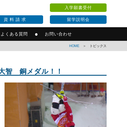
入学願書受付
資 料 請 求
留学説明会
●
よくある質問
お問い合わせ
HOME
＞ トピックス
めでとう。原大智 銅メダル！！