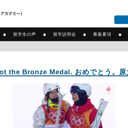
●
●
●
●
留学生の声
留学説明会
募集要項
gul) got the Bronze Medal. お