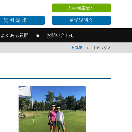
入学願書受付
資 料 請 求
留学説明会
●
よくある質問
お問い合わせ
HOME
＞ トピックス