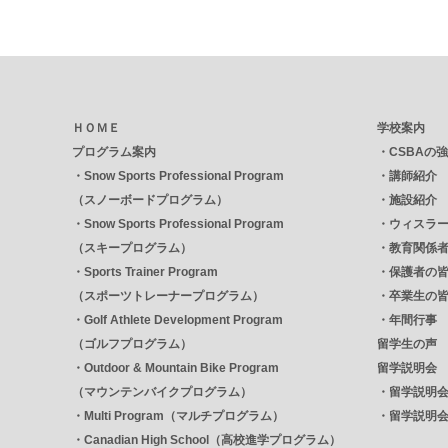
ＨＯＭＥ
学校案内
プログラム案内
・
CSBAの
・
Snow Sports Professional Program
・
講師紹介
（スノーボードプログラム）
・
施設紹介
・
Snow Sports Professional Program
・
ウィスラ
（スキープログラム）
・
教育関係
・
Sports Trainer Program
・
保護者の
（スポーツトレーナープログラム）
・
卒業生の
・
Golf Athlete Development Program
・
年間行事
（ゴルフプログラム）
留学生の声
・
Outdoor & Mountain Bike Program
留学説明会
（マウンテンバイクプログラム）
・
留学説明
・
Multi Program（マルチプログラム）
・
留学説明
・
Canadian High School（高校進学プログラム）