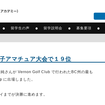
●
●
●
●
留学生の声
留学説明会
募集要項
C女子アマチュア大会で１９位
 Vernon Golf Club で行われたBC州の最も
nship に出場しました。
イまでが決勝に進めます。