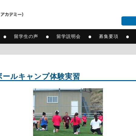
●
●
●
●
留学生の声
留学説明会
募集要項
ボールキャンプ体験実習