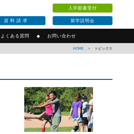
入学願書受付
資 料 請 求
留学説明会
●
よくある質問
お問い合わせ
HOME
＞ トピックス