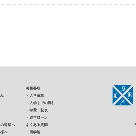
募集要項
強み
・
入学資格
・
入学までの流れ
・
学費一覧表
ー
・
進学ローン
者の皆様へ
よくある質問
皆様へ
・
留学編